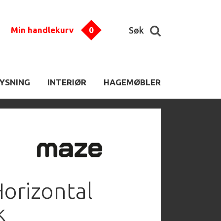
Min handlekurv
0
Søk
LYSNING
INTERIØR
HAGEMØBLER
Horizontal
k