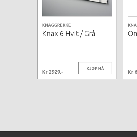
KNAGGREKKE
KNA
Knax 6 Hvit / Grå
On
KJØP NÅ
Kr 2929,-
Kr 6