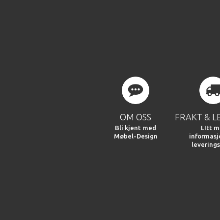
OM OSS
FRAKT & L
Bli kjent med
LItt m
Møbel-Design
informas
leverings