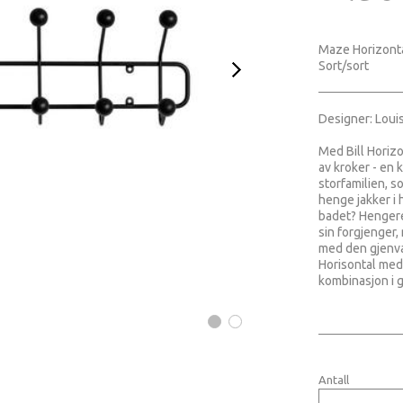
Maze Horizont
Sort/sort
Designer: Loui
Med Bill Horizo
av kroker - en 
storfamilien, s
henge jakker i 
badet? Henger
sin forgjenger,
med den gjenvæ
Horisontal med 
kombinasjon i 
Antall