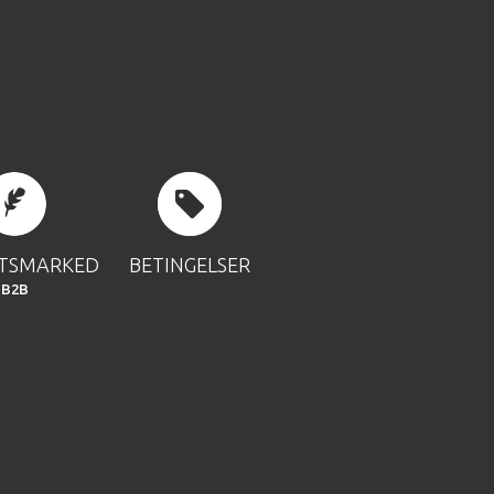
FTSMARKED
BETINGELSER
B2B