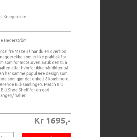
al Knaggrekke.
se Hederström
ntal fra Maze så har du en overflod
knaggerekke som er like praktisk for
om som for moteløven. Bruk den til å
hallen eller hvorfor ikke håndklær på
en har samme populære design som
 noe som gjør det enkelt å kombinere
rende Bill-samlingen. Match Bill
Bill Shoe Shelf for en god
gangen/ hallen.
Kr 1695,-