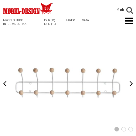
Søk
MØBELBUTIKK
10-19(16)
LAGER
10-16
INTERIØRBUTIKK
10-19 (16)