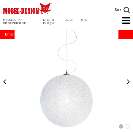
Søk
MØBELBUTIKK
10-19(16)
LAGER
10-16
INTERIØRBUTIKK
10-19 (16)
UTSTILLING SELGES