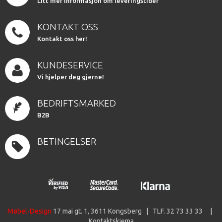
LItt mer informasjon om leveringstider
KONTAKT OSS
Kontakt oss her!
KUNDESERVICE
Vi hjelper deg gjerne!
BEDRIFTSMARKED
B2B
BETINGELSER
Møbel-Design
17 mai gt. 1, 3611 Kongsberg | TLF. 32 73 33 33 |
Kontaktskjema