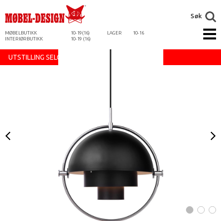
Søk
MØBELBUTIKK
10-19(16)
LAGER
10-16
INTERIØRBUTIKK
10-19 (16)
UTSTILLING SELGES