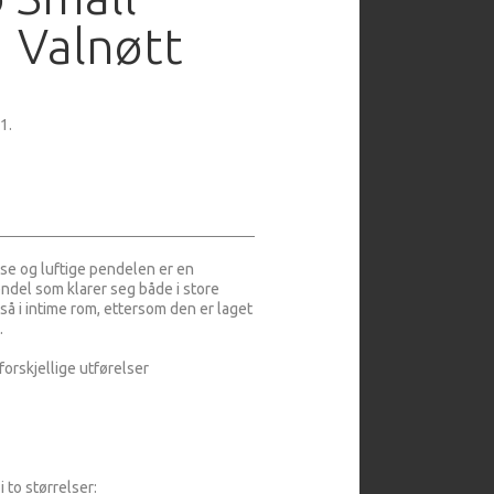
 Valnøtt
1.
e og luftige pendelen er en
endel som klarer seg både i store
så i intime rom, ettersom den er laget
t.
forskjellige utførelser
 to størrelser: