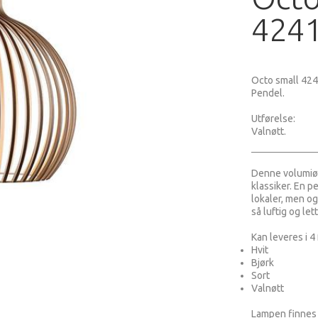
4241
Octo small 424
Pendel.
Utførelse:
Valnøtt.
Denne volumiøs
klassiker. En p
lokaler, men og
så luftig og let
Kan leveres i 4 
Hvit
Bjørk
Sort
Valnøtt
Lampen finnes i