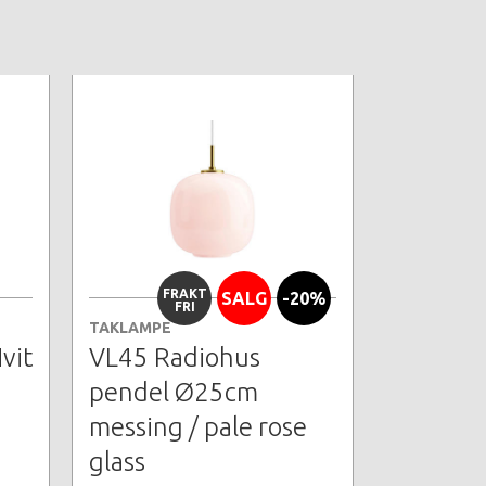
FRAKT
SALG
-20%
FRI
TAKLAMPE
vit
VL45 Radiohus
pendel Ø25cm
messing / pale rose
glass