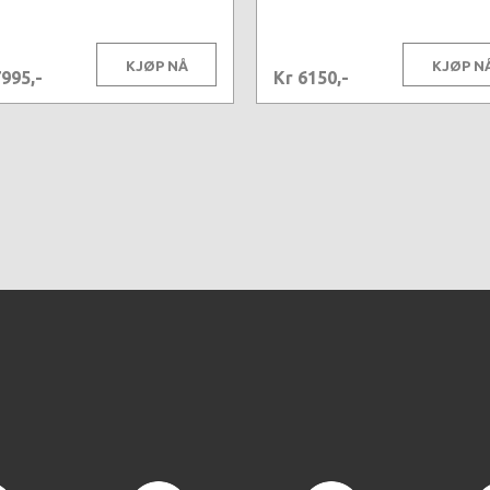
KJØP NÅ
KJØP N
7995,-
Kr 6150,-