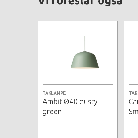
Vi foreslår også
TAKLAMPE
TAK
Ambit Ø40 dusty
Ca
green
Sm