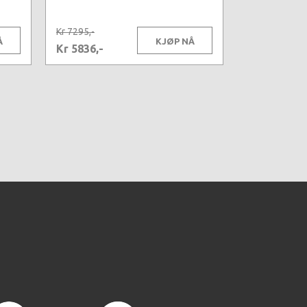
Kr 7295,-
Å
KJØP NÅ
Kr 5836,-