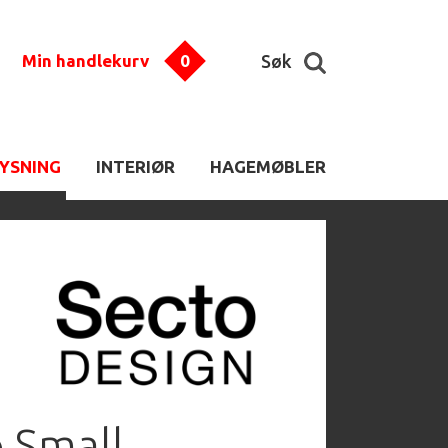
Min handlekurv
0
Søk
LYSNING
INTERIØR
HAGEMØBLER
 Small