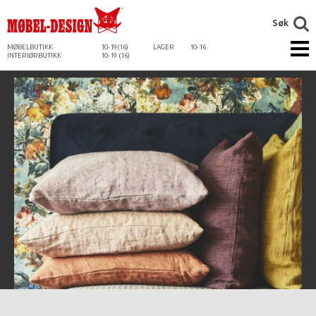
Søk
MØBELBUTIKK
10-19(16)
LAGER
10-16
INTERIØRBUTIKK
10-19 (16)