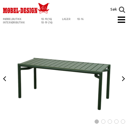
Søk
MØBELBUTIKK
10-19(16)
LAGER
10-16
INTERIØRBUTIKK
10-19 (16)