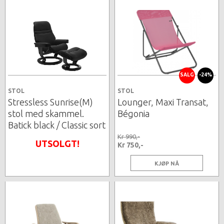
SALG
-24%
STOL
STOL
Stressless Sunrise(M)
Lounger, Maxi Transat,
stol med skammel.
Bégonia
Batick black / Classic sort
Kr 990,-
UTSOLGT!
Kr 750,-
KJØP NÅ