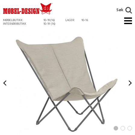
Søk
MØBELBUTIKK
10-19(16)
LAGER
10-16
INTERIØRBUTIKK
10-19 (16)