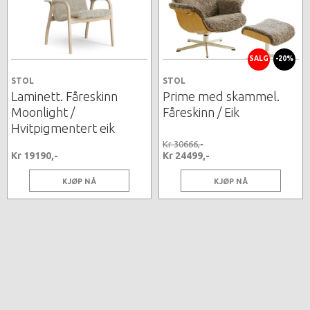
SALG
-20%
STOL
STOL
Laminett. Fåreskinn
Prime med skammel.
Moonlight /
Fåreskinn / Eik
Hvitpigmentert eik
Kr 30666,-
Kr 19190,-
Kr 24499,-
KJØP NÅ
KJØP NÅ