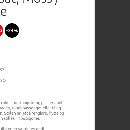
ne
G
-24%
57.
 ISO
r robust og kompakt og passer godt
 hagen, rundt bassenget eller til og
. Stolen er lett å rengjøre, flytte og
n stilles i 4 posisjoner.
illater en særdeles godt