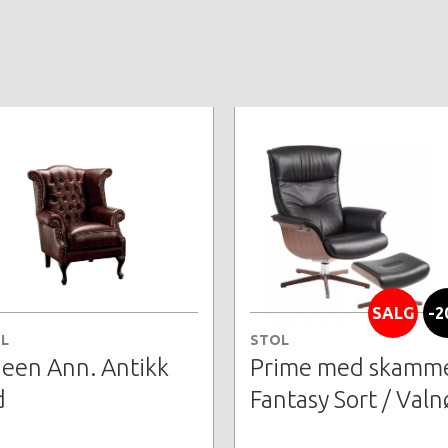
SALG
-2
L
STOL
een Ann. Antikk
Prime med skamme
d
Fantasy Sort / Valn