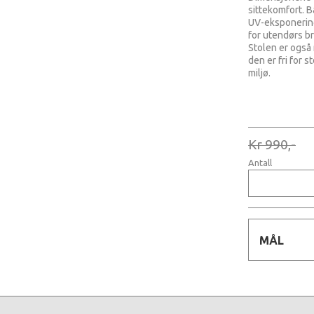
sittekomfort. B
UV-eksponering 
for utendørs br
Stolen er også
den er fri for 
miljø.
Kr 990,-
Antall
MÅL