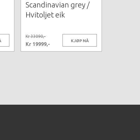
Scandinavian grey /
Hvitoljet eik
Kr 33090,-
Å
KJØP NÅ
Kr 19999,-