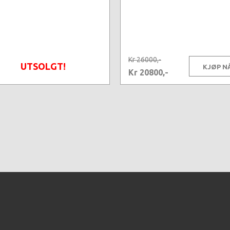
Kr 26000,-
UTSOLGT!
KJØP N
Kr 20800,-