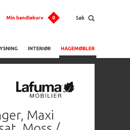
Min handlekurv
0
Søk
LYSNING
INTERIØR
HAGEMØBLER
ger, Maxi
sat, Moss /