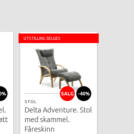
UTSTILLING SELGES
0%
SALG
-40%
STOL
l.
Delta Adventure. Stol
øtt
med skammel.
Fåreskinn