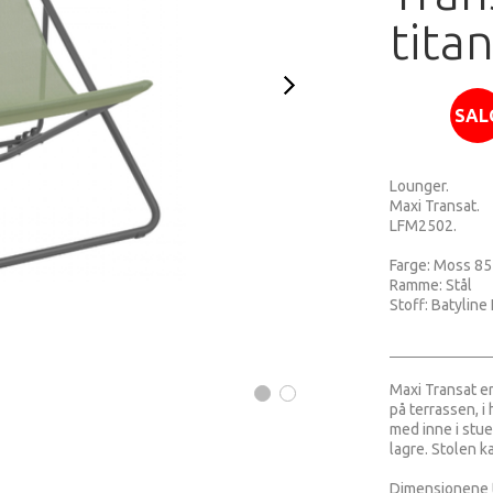
tita
SAL
Lounger.
Maxi Transat.
LFM2502.
Farge: Moss 85
Ramme: Stål
Stoff: Batyline
Maxi Transat e
på terrassen, i
med inne i stuen
lagre. Stolen ka
Dimensjonene t