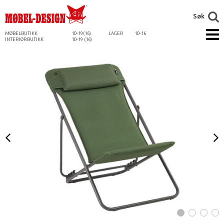
Søk
MØBELBUTIKK
10-19(16)
LAGER
10-16
INTERIØRBUTIKK
10-19 (16)