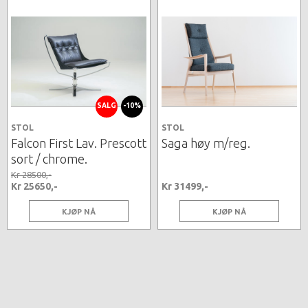
SALG
-10%
STOL
STOL
Falcon First Lav. Prescott
Saga høy m/reg.
sort / chrome.
Kr 28500,-
Kr 25650,-
Kr 31499,-
KJØP NÅ
KJØP NÅ