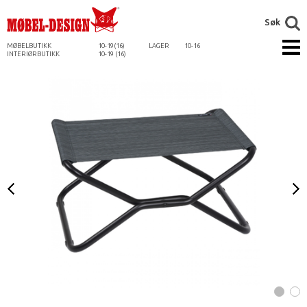
Søk
MØBELBUTIKK
10-19(16)
LAGER
10-16
INTERIØRBUTIKK
10-19 (16)