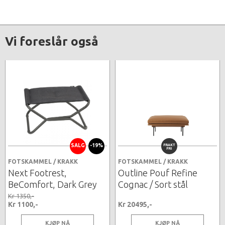
Vi foreslår også
SALG
-19%
FRAKT
FRI
FOTSKAMMEL / KRAKK
FOTSKAMMEL / KRAKK
Next Footrest,
Outline Pouf Refine
BeComfort, Dark Grey
Cognac / Sort stål
Kr 1350,-
Kr 1100,-
Kr 20495,-
KJØP NÅ
KJØP NÅ