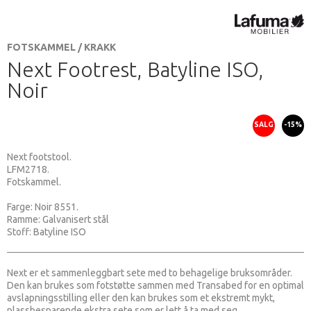
FOTSKAMMEL / KRAKK
Next Footrest, Batyline ISO,
Noir
SALG
-15%
Next footstool.
LFM2718.
Fotskammel.
Farge: Noir 8551.
Ramme: Galvanisert stål
Stoff: Batyline ISO
Next er et sammenleggbart sete med to behagelige bruksområder.
Den kan brukes som fotstøtte sammen med Transabed for en optimal
avslapningsstilling eller den kan brukes som et ekstremt mykt,
plassbesparende ekstra sete som er lett å ta med seg.