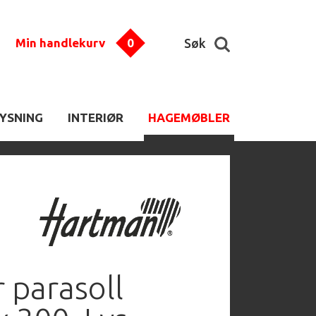
Min handlekurv
0
Søk
LYSNING
INTERIØR
HAGEMØBLER
r parasoll