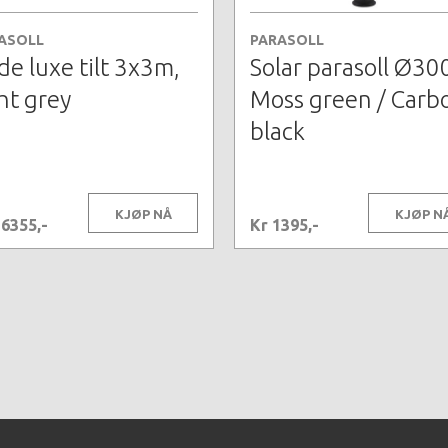
ASOLL
PARASOLL
de luxe tilt 3x3m,
Solar parasoll Ø30
ght grey
Moss green / Carb
black
KJØP NÅ
KJØP N
16355,-
Kr 1395,-