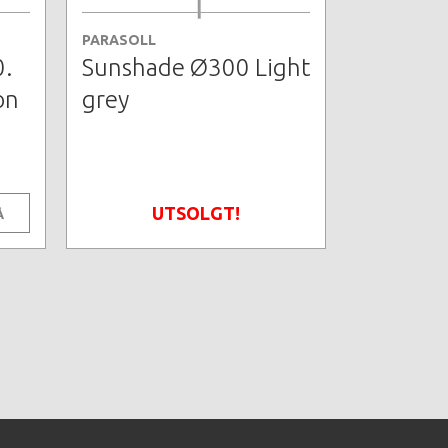
PARASOLL
0.
Sunshade Ø300 Light
on
grey
UTSOLGT!
Å