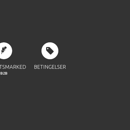
FTSMARKED
BETINGELSER
B2B