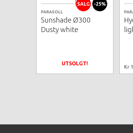
SALG
-25%
PARASOLL
PAR
Sunshade Ø300
Hy
Dusty white
li
UTSOLGT!
Kr 