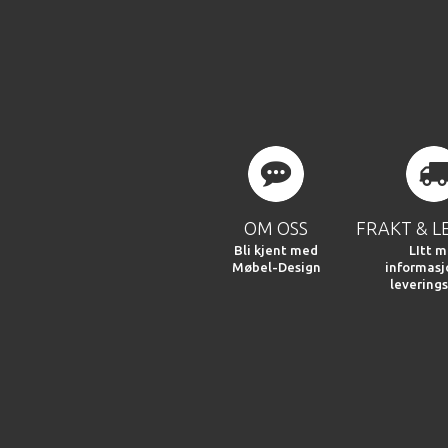
OM OSS
FRAKT & L
Bli kjent med
LItt m
Møbel-Design
informas
leverings