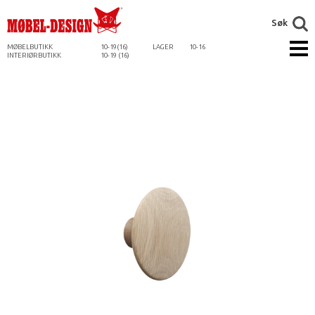
Søk
MØBELBUTIKK
10-19(16)
LAGER
10-16
INTERIØRBUTIKK
10-19 (16)