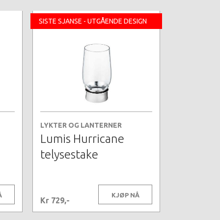
SISTE SJANSE - UTGÅENDE DESIGN
LYKTER OG LANTERNER
Lumis Hurricane
telysestake
Å
KJØP NÅ
Kr 729,-