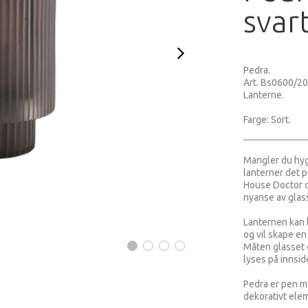
svar
Pedra.
Art. Bs0600/2
Lanterne.
Farge: Sort.
Mangler du hyg
lanterner det p
House Doctor de
nyanse av glas
Lanternen kan b
og vil skape en
Måten glasset e
lyses på innsid
Pedra er pen m
dekorativt ele