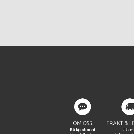
OM OSS
FRAKT & L
Bli kjent med
LItt m