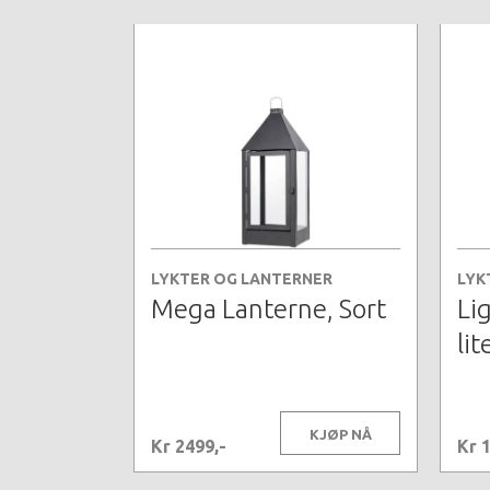
LYKTER OG LANTERNER
LYK
Mega Lanterne, Sort
Li
lit
KJØP NÅ
Kr 2499,-
Kr 