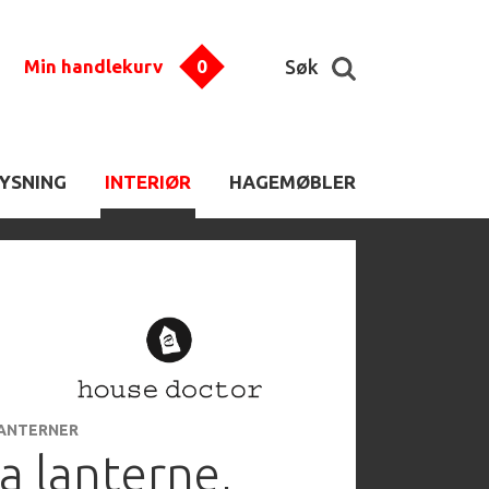
Min handlekurv
0
Søk
LYSNING
INTERIØR
HAGEMØBLER
LANTERNER
a lanterne,