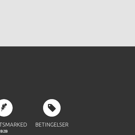
FTSMARKED
BETINGELSER
B2B