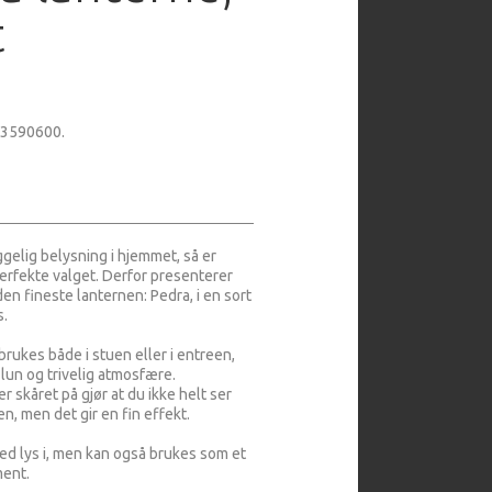
t
03590600.
gelig belysning i hjemmet, så er
erfekte valget. Derfor presenterer
n fineste lanternen: Pedra, i en sort
s.
rukes både i stuen eller i entreen,
 lun og trivelig atmosfære.
r skåret på gjør at du ikke helt ser
en, men det gir en fin effekt.
ed lys i, men kan også brukes som et
ment.