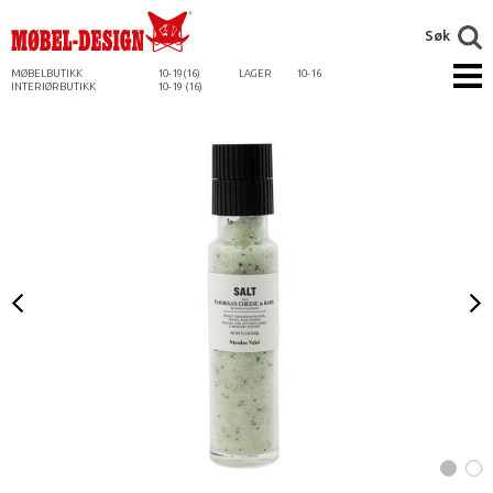
Søk
MØBELBUTIKK
10-19(16)
LAGER
10-16
INTERIØRBUTIKK
10-19 (16)