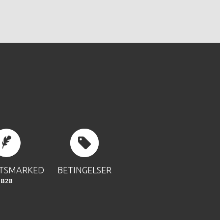
FTSMARKED
BETINGELSER
B2B