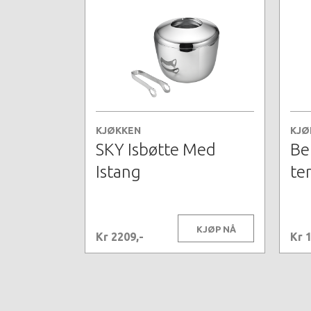
KJØKKEN
KJØ
SKY Isbøtte Med
Be
Istang
te
KJØP NÅ
Kr 2209,-
Kr 