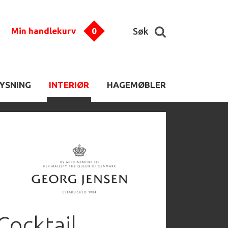
Min handlekurv
0
Søk
LYSNING
INTERIØR
HAGEMØBLER
Cocktail