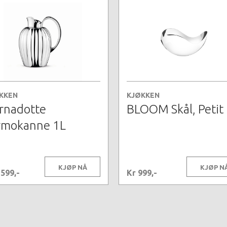
KKEN
KJØKKEN
rnadotte
BLOOM Skål, Petit
rmokanne 1L
KJØP NÅ
KJØP N
1599,-
Kr 999,-