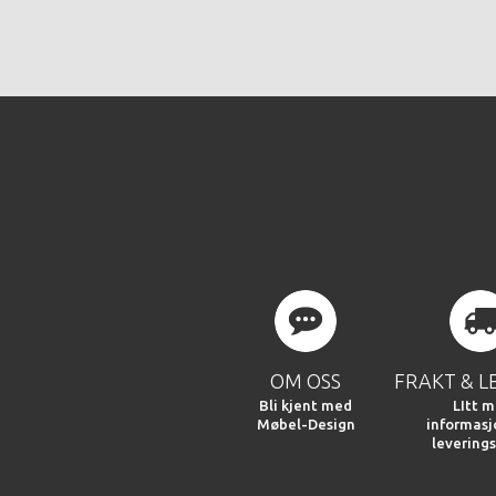
OM OSS
FRAKT & L
Bli kjent med
LItt m
Møbel-Design
informas
leverings