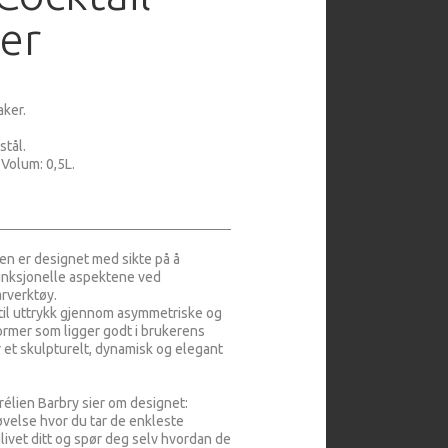
er
aker.
stål.
 Volum: 0,5L.
en er designet med sikte på å
nksjonelle aspektene ved
arverktøy.
il uttrykk gjennom asymmetriske og
rmer som ligger godt i brukerens
 et skulpturelt, dynamisk og elegant
élien Barbry sier om designet:
øvelse hvor du tar de enkleste
glivet ditt og spør deg selv hvordan de