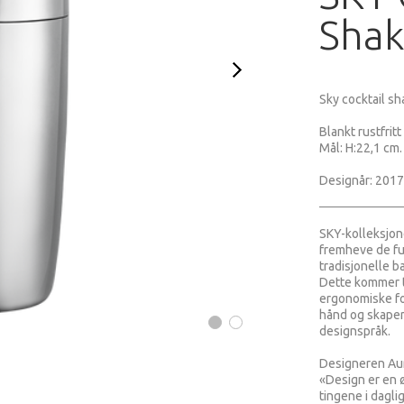
Shak
Sky cocktail sh
Blankt rustfritt 
Mål: H:22,1 cm.
Designår: 2017
SKY-kolleksjon
fremheve de fu
tradisjonelle b
Dette kommer t
ergonomiske fo
hånd og skaper
designspråk.
Designeren Aur
«Design er en 
tingene i dagli