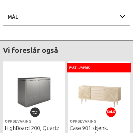
MÅL
Vi foreslår også
FAST LAVPRIS
FRAKT
SALG
FRI
OPPBEVARING
OPPBEVARING
HighBoard 200, Quartz
Casø 901 skjenk.