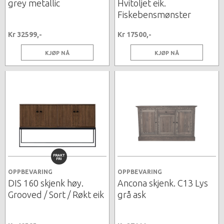
grey metallic
Hvitoljet eik.
Fiskebensmønster
Kr 32599,-
Kr 17500,-
KJØP NÅ
KJØP NÅ
FRAKT
FRI
OPPBEVARING
OPPBEVARING
DIS 160 skjenk høy.
Ancona skjenk. C13 Lys
Grooved / Sort / Røkt eik
grå ask