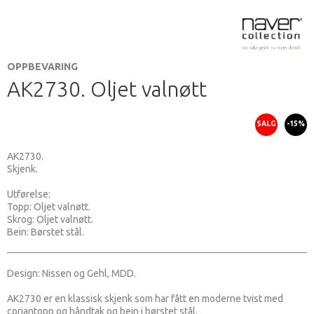
OPPBEVARING
AK2730. Oljet valnøtt
SALG
-15%
AK2730.
Skjenk.
Utførelse:
Topp: Oljet valnøtt.
Skrog: Oljet valnøtt.
Bein: Børstet stål.
Design: Nissen og Gehl, MDD.
AK2730 er en klassisk skjenk som har fått en moderne tvist med
coriantopp og håndtak og bein i børstet stål.