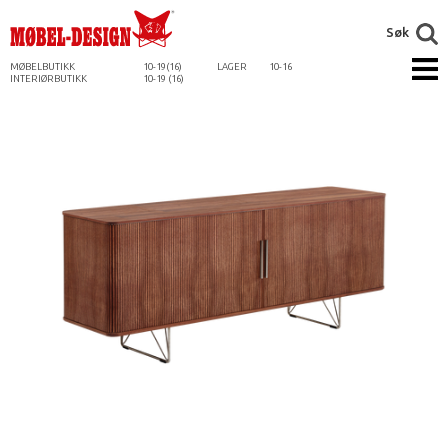
Søk
MØBELBUTIKK
10-19(16)
LAGER
10-16
INTERIØRBUTIKK
10-19 (16)