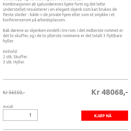
Kombinasjonen ab sjalusidørenes bjøte form og det lette
understellet resuleterer i en elegant skjenk som kan brukes de
fleste steder - både i i de private hjem eller som et smykke i et
konferenserom på arbeidsplassen.
Bak dørene av skjenken inndelt i tre rom. I det midterste rommet er
det to skuffer, og i de to ytterste rommene er det totalt 3 flyttbare
hyller.
Innhold:
2 stk. Skuffer.
3 stk. Hyller.
Kr 48068,-
Kr 56550,-
Antall