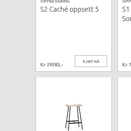
OPPBEVARING
OPP
S2 Caché oppsett 5
S1 
So
KJØP NÅ
Kr 29583,-
Kr 