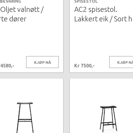
BEVARING
SPISESTOL
Oljet valnøtt /
AC2 spisestol.
rte dører
Lakkert eik / Sort 
KJØP NÅ
KJØP N
74580,-
Kr 7500,-