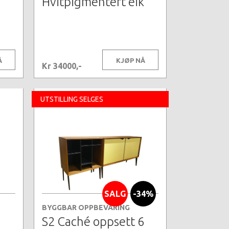
Hvitpigmentert eik
Å
KJØP NÅ
Kr 34000,-
UTSTILLING SELGES
SALG
-34%
BYGGBAR OPPBEVARING
S2 Caché oppsett 6