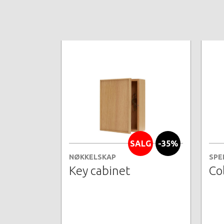
SALG
-35%
NØKKELSKAP
SPE
Key cabinet
Co