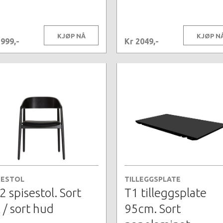
KJØP NÅ
KJØP N
2999,-
Kr 2049,-
SESTOL
TILLEGGSPLATE
2 spisestol. Sort
T1 tilleggsplate
 / sort hud
95cm. Sort