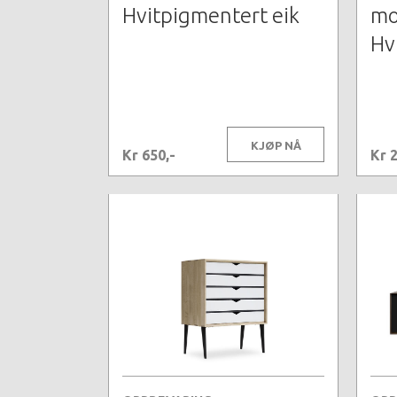
Hvitpigmentert eik
mo
Hv
KJØP NÅ
Kr 650,-
Kr 