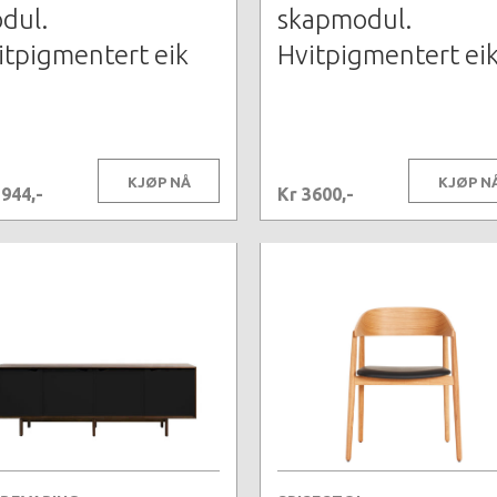
dul.
skapmodul.
itpigmentert eik
Hvitpigmentert ei
KJØP NÅ
KJØP N
2944,-
Kr 3600,-