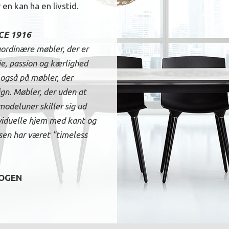
en kan ha en livstid.
CE 1916
aordinære møbler, der er
ie, passion og kærlighed
 også på møbler, der
ign. Møbler, der uden at
modeluner skiller sig ud
viduelle hjem med kant og
rsen har været "timeless
OG
EN