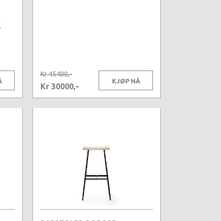
k
Kr 45400,-
Å
KJØP NÅ
Kr 30000,-