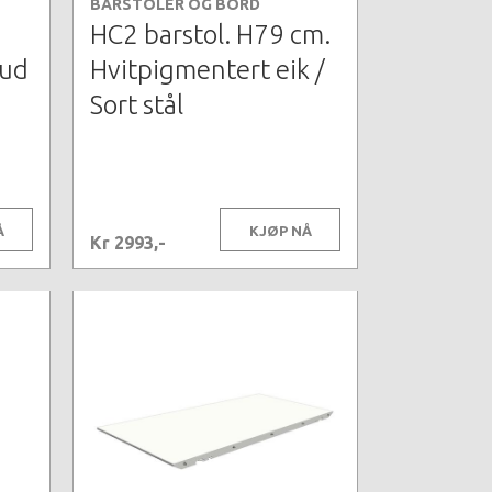
BARSTOLER OG BORD
HC2 barstol. H79 cm.
hud
Hvitpigmentert eik /
Sort stål
Å
KJØP NÅ
Kr 2993,-