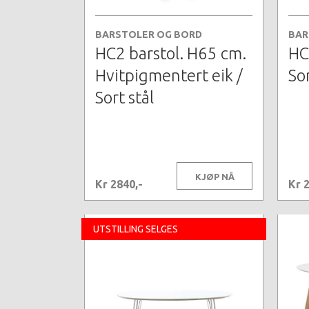
BARSTOLER OG BORD
BAR
HC2 barstol. H65 cm.
HC
Hvitpigmentert eik /
Sor
Sort stål
KJØP NÅ
Kr 2840,-
Kr 
UTSTILLING SELGES