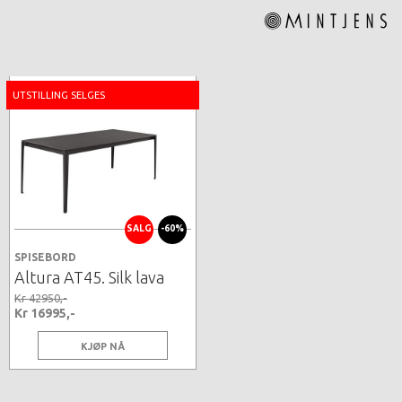
UTSTILLING SELGES
SALG
-60%
SPISEBORD
Altura AT45. Silk lava
Kr 42950,-
Kr 16995,-
KJØP NÅ