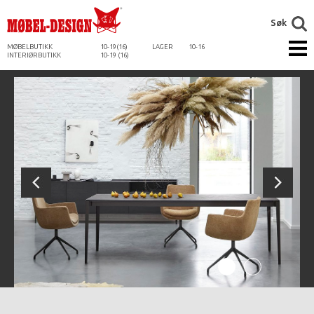
Søk
MØBELBUTIKK
10-19(16)
LAGER
10-16
INTERIØRBUTIKK
10-19 (16)