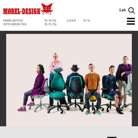
Søk
MØBELBUTIKK
10-19(16)
LAGER
10-16
INTERIØRBUTIKK
10-19 (16)