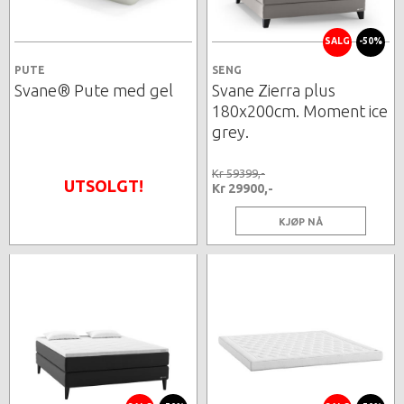
SALG
-50%
PUTE
SENG
Svane® Pute med gel
Svane Zierra plus
180x200cm. Moment ice
grey.
Kr 59399,-
UTSOLGT!
Kr 29900,-
KJØP NÅ