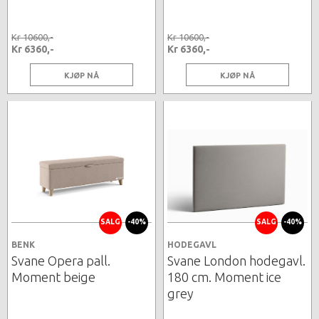
Kr 10600,-
Kr 10600,-
Kr 6360,-
Kr 6360,-
KJØP NÅ
KJØP NÅ
SALG
-40%
SALG
-40%
BENK
HODEGAVL
Svane Opera pall.
Svane London hodegavl.
Moment beige
180 cm. Moment ice
grey