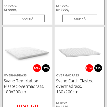
Kr 19999,-
Kr 17999,-
Kr 9999,-
Kr 8999,-
KJØP NÅ
KJØP NÅ
SALG
-60%
SALG
-50%
OVERMADRASS
OVERMADRASS
Svane Temptation
Svane Earth Elastec
Elastec overmadrass.
overmadrass.
180x200cm
180x200cm
Kr 8499,-
UTSOLGT!
Kr 4249,-