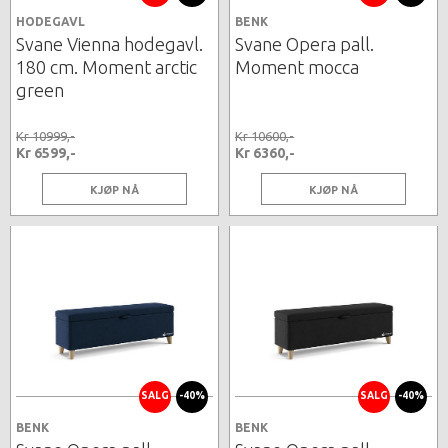
HODEGAVL
BENK
Svane Vienna hodegavl.
Svane Opera pall.
180 cm. Moment arctic
Moment mocca
green
Kr 10999,-
Kr 10600,-
Kr 6599,-
Kr 6360,-
KJØP NÅ
KJØP NÅ
SALG
-40%
SALG
-40%
BENK
BENK