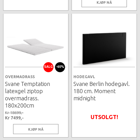
KJØP NÅ
SALG
-60%
OVERMADRASS
HODEGAVL
Svane Temptation
Svane Berlin hodegavl.
latexgel ziptop
180 cm. Moment
overmadrass.
midnight
180x200cm
Kr 18699,-
UTSOLGT!
Kr 7499,-
KJØP NÅ