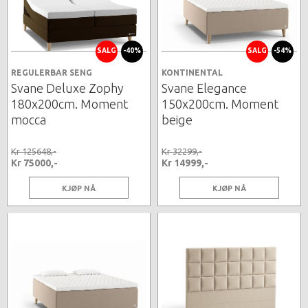
SALG
-40%
SALG
-54%
REGULERBAR SENG
KONTINENTAL
Svane Deluxe Zophy
Svane Elegance
180x200cm. Moment
150x200cm. Moment
mocca
beige
Kr 125648,-
Kr 32299,-
Kr 75000,-
Kr 14999,-
KJØP NÅ
KJØP NÅ