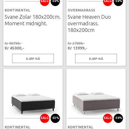
SALG
-50%
SALG
-50%
KONTINENTAL
OVERMADRASS
Svane Zolar 180x200cm.
Svane Heaven Duo
Moment midnight.
overmadrass.
180x200cm
Kr 90799,-
Kr 27999,-
Kr 45000,-
Kr 13999,-
KJØP NÅ
KJØP NÅ
SALG
-53%
SALG
-54%
KONTINENTAL
KONTINENTAL