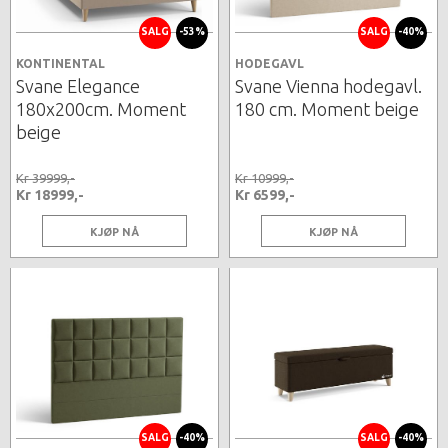
SALG
-53%
SALG
-40%
KONTINENTAL
HODEGAVL
Svane Elegance
Svane Vienna hodegavl.
180x200cm. Moment
180 cm. Moment beige
beige
Kr 39999,-
Kr 10999,-
Kr 18999,-
Kr 6599,-
KJØP NÅ
KJØP NÅ
SALG
-40%
SALG
-40%