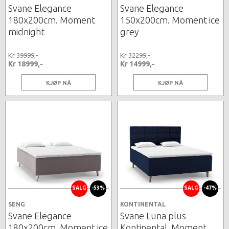
Svane Elegance
Svane Elegance
180x200cm. Moment
150x200cm. Moment ice
midnight
grey
Kr 39999,-
Kr 32299,-
Kr 18999,-
Kr 14999,-
KJØP NÅ
KJØP NÅ
SALG
-53%
SALG
-47%
SENG
KONTINENTAL
Svane Elegance
Svane Luna plus
180x200cm. Moment ice
Kontinental. Moment