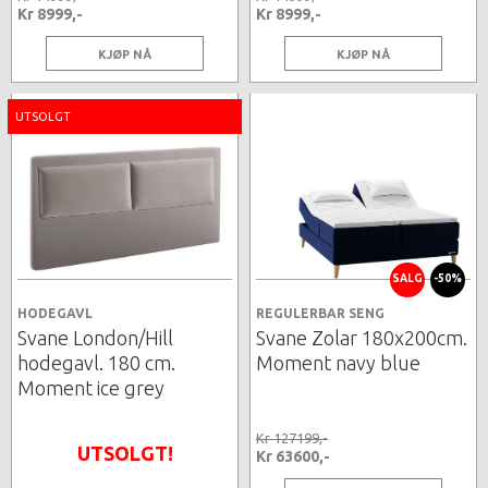
Kr 8999,-
Kr 8999,-
KJØP NÅ
KJØP NÅ
UTSOLGT
SALG
-50%
HODEGAVL
REGULERBAR SENG
Svane London/Hill
Svane Zolar 180x200cm.
hodegavl. 180 cm.
Moment navy blue
Moment ice grey
Kr 127199,-
UTSOLGT!
Kr 63600,-