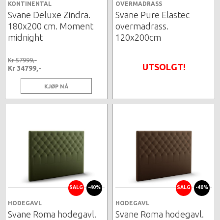
KONTINENTAL
OVERMADRASS
Svane Deluxe Zindra.
Svane Pure Elastec
180x200 cm. Moment
overmadrass.
midnight
120x200cm
Kr 57999,-
UTSOLGT!
Kr 34799,-
KJØP NÅ
SALG
-40%
SALG
-40%
HODEGAVL
HODEGAVL
Svane Roma hodegavl.
Svane Roma hodegavl.