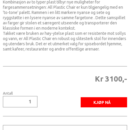
Kombinasjon av to typer plast tilbyr nye muligheter for
fargesammensetningen: All Plastic Chair er kun tilgjengelig med en
'to-tone' palett. Rammen i en litt mørkere nyanse og sete og
ryggstøtte i en lysere nyanse av samme fargetone . Dette samspillet
av farger gir stolen et særegent utseende og transporterer den
klassiske formen i en moderne kontekst.
Takket være bruken av høy-ytelse plast som er resistente mot sollys
og vann, er All Plastic Chair en robust og slitesterk stol for innendørs
og utendørs bruk. Det er et utmerket valg for spisebordet hjemme,
samt kafeer, restauranter og andre offentlige arenaer.
Kr 3100,-
Antall