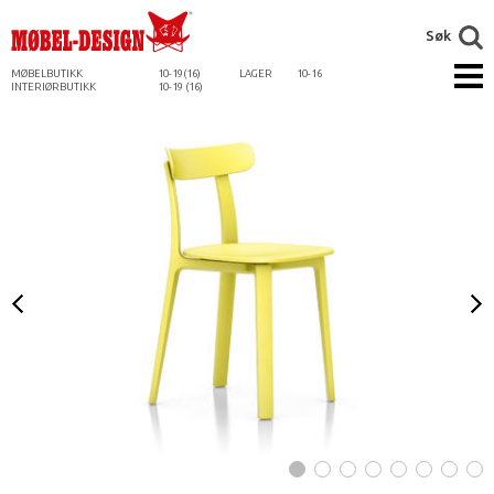
Søk
MØBELBUTIKK
10-19(16)
LAGER
10-16
INTERIØRBUTIKK
10-19 (16)