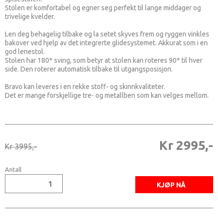
Stolen er komfortabel og egner seg perfekt til lange middager og
trivelige kvelder.
Len deg behagelig tilbake og la setet skyves frem og ryggen vinkles
bakover ved hjelp av det integrerte glidesystemet. Akkurat som i en
god lenestol.
Stolen har 180* sving, som betyr at stolen kan roteres 90* til hver
side. Den roterer automatisk tilbake til utgangsposisjon.
Bravo kan leveres i en rekke stoff- og skinnkvaliteter.
Det er mange forskjellige tre- og metallben som kan velges mellom.
Kr 2995,-
Kr 3995,-
Antall