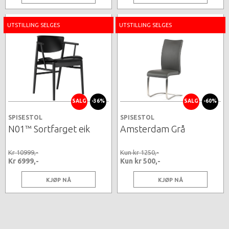
UTSTILLING SELGES
UTSTILLING SELGES
SALG
-36%
SALG
-60%
SPISESTOL
SPISESTOL
N01™ Sortfarget eik
Amsterdam Grå
Kr 10999,-
Kun kr 1250,-
Kr 6999,-
Kun kr 500,-
KJØP NÅ
KJØP NÅ