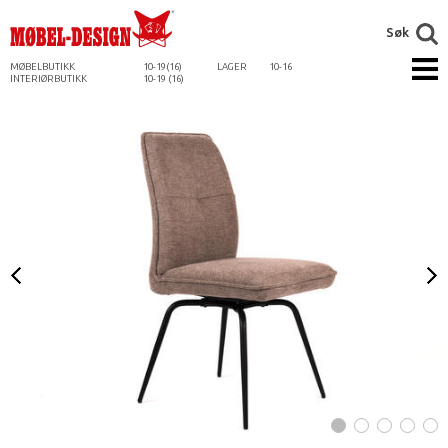
Søk
MØBELBUTIKK
10-19(16)
LAGER
10-16
INTERIØRBUTIKK
10-19 (16)