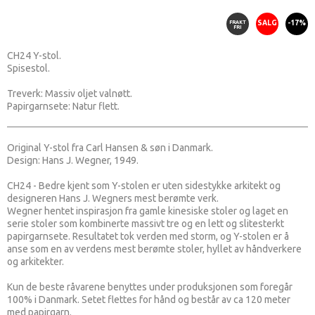
FRAKT
SALG
-17%
FRI
CH24 Y-stol.
Spisestol.
Treverk: Massiv oljet valnøtt.
Papirgarnsete: Natur flett.
Original Y-stol fra Carl Hansen & søn i Danmark.
Design: Hans J. Wegner, 1949.
CH24 - Bedre kjent som Y-stolen er uten sidestykke arkitekt og
designeren Hans J. Wegners mest berømte verk.
Wegner hentet inspirasjon fra gamle kinesiske stoler og laget en
serie stoler som kombinerte massivt tre og en lett og slitesterkt
papirgarnsete. Resultatet tok verden med storm, og Y-stolen er å
anse som en av verdens mest berømte stoler, hyllet av håndverkere
og arkitekter.
Kun de beste råvarene benyttes under produksjonen som foregår
100% i Danmark. Setet flettes for hånd og består av ca 120 meter
med papirgarn.