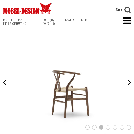
Søk
MØBELBUTIKK
10-19(16)
LAGER
10-16
INTERIØRBUTIKK
10-19 (16)