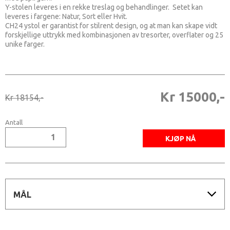
Y-stolen leveres i en rekke treslag og behandlinger. Setet kan
leveres i fargene: Natur, Sort eller Hvit.
CH24 ystol er garantist for stilrent design, og at man kan skape vidt
forskjellige uttrykk med kombinasjonen av tresorter, overflater og 25
unike farger.
Kr 15000,-
Kr 18154,-
Antall
MÅL