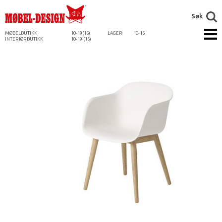
Søk
MØBELBUTIKK
10-19(16)
LAGER
10-16
INTERIØRBUTIKK
10-19 (16)