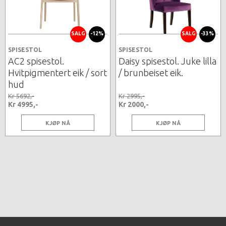
SALG
-12%
SALG
-33%
SPISESTOL
SPISESTOL
AC2 spisestol.
Daisy spisestol. Juke lilla
Hvitpigmentert eik / sort
/ brunbeiset eik.
hud
Kr 5692,-
Kr 2995,-
Kr 4995,-
Kr 2000,-
KJØP NÅ
KJØP NÅ