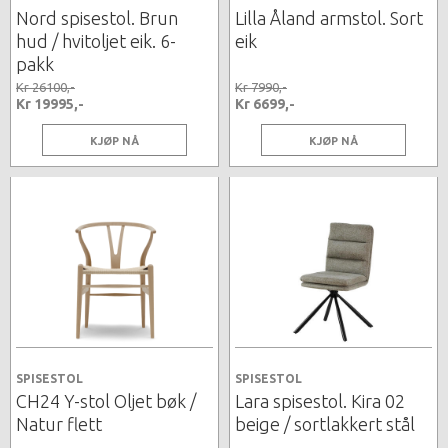
Nord spisestol. Brun
Lilla Åland armstol. Sort
hud / hvitoljet eik. 6-
eik
pakk
Kr 26100,-
Kr 7990,-
Kr 19995,-
Kr 6699,-
KJØP NÅ
KJØP NÅ
SPISESTOL
SPISESTOL
CH24 Y-stol Oljet bøk /
Lara spisestol. Kira 02
Natur flett
beige / sortlakkert stål