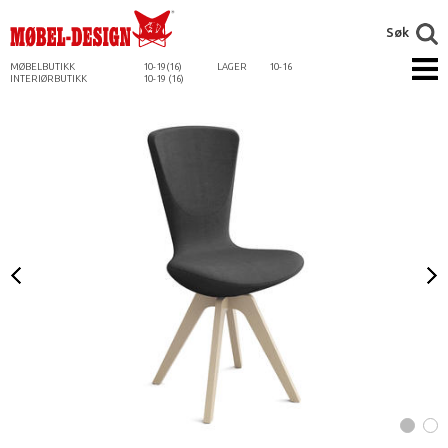
Søk
MØBELBUTIKK
10-19(16)
LAGER
10-16
INTERIØRBUTIKK
10-19 (16)