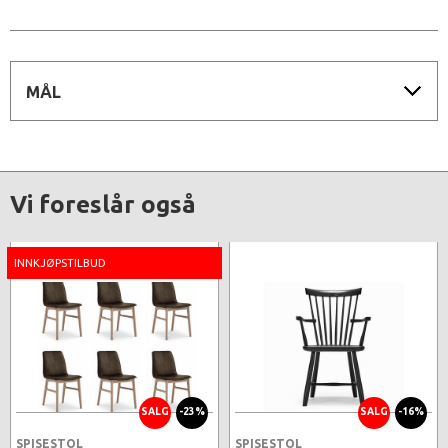
MÅL
Vi foreslår også
INNKJØPSTILBUD
SALG
-23%
SALG
-16%
SPISESTOL
SPISESTOL