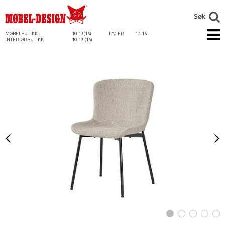
Søk
MØBELBUTIKK
10-19(16)
LAGER
10-16
INTERIØRBUTIKK
10-19 (16)