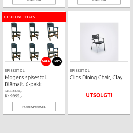
KJØP NÅ
KJØP NÅ
UTSTILLING SELGES
SALG
-50%
SPISESTOL
SPISESTOL
Mogens spisestol.
Clips Dining Chair, Clay
Blåmalt. 6-pakk
Kr 19970,-
UTSOLGT!
Kr 9995,-
FORESPØRSEL