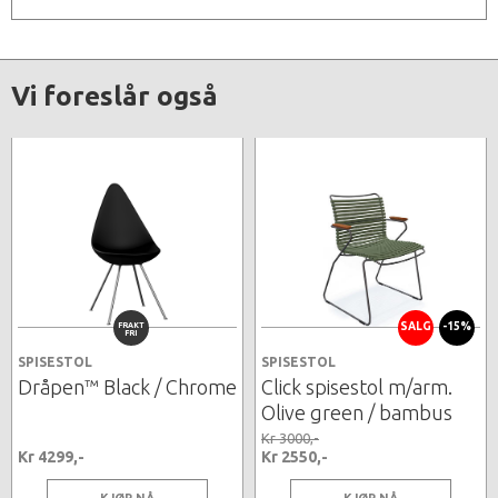
Vi foreslår også
FRAKT
SALG
-15%
FRI
SPISESTOL
SPISESTOL
Dråpen™ Black / Chrome
Click spisestol m/arm.
Olive green / bambus
Kr 3000,-
Kr 4299,-
Kr 2550,-