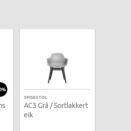
0%
SPISESTOL
ms
AC3 Grå / Sortlakkert
eik