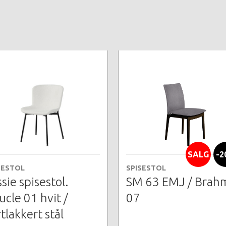
SALG
-2
SESTOL
SPISESTOL
sie spisestol.
SM 63 EMJ / Brah
ucle 01 hvit /
07
tlakkert stål