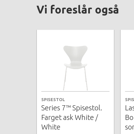
Vi foreslår også
SPISESTOL
SPI
Series 7™ Spisestol.
Las
Farget ask White /
Bo
White
sor