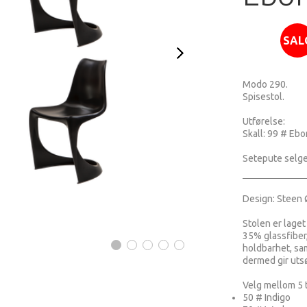
SAL
Modo 290.
Spisestol.
Utførelse:
Skall: 99 # Ebo
Setepute selge
Design: Steen 
Stolen er lage
35% glassfiber
holdbarhet, sa
dermed gir uts
Velg mellom 5 t
50 # Indigo