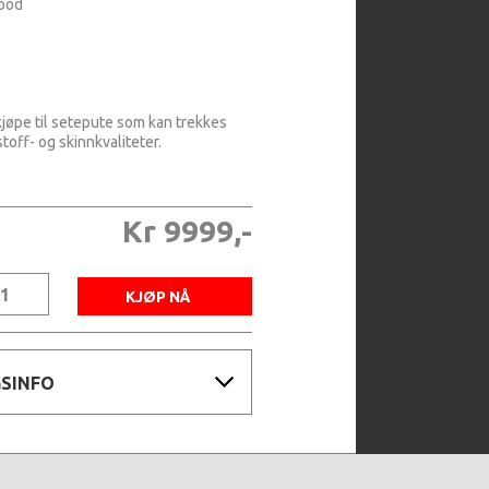
ood
kjøpe til setepute som kan trekkes
stoff- og skinnkvaliteter.
Kr 9999,-
GSINFO