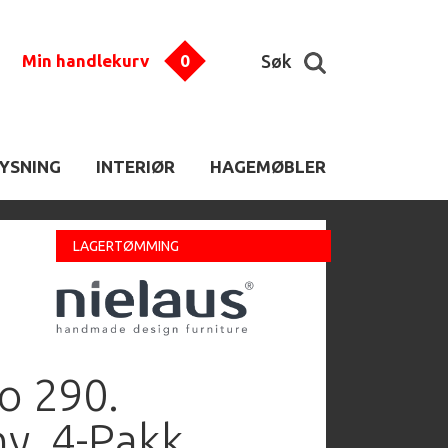
Min handlekurv
0
Søk
LYSNING
INTERIØR
HAGEMØBLER
LAGERTØMMING
o 290.
y. 4-Pakk