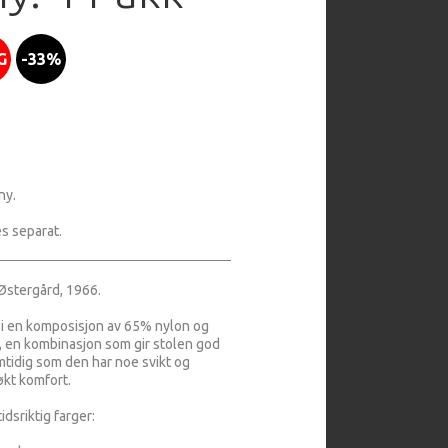
G
-33%
ny.
s separat.
Østergård, 1966.
t i en komposisjon av 65% nylon og
, en kombinasjon som gir stolen god
mtidig som den har noe svikt og
økt komfort.
idsriktig farger: