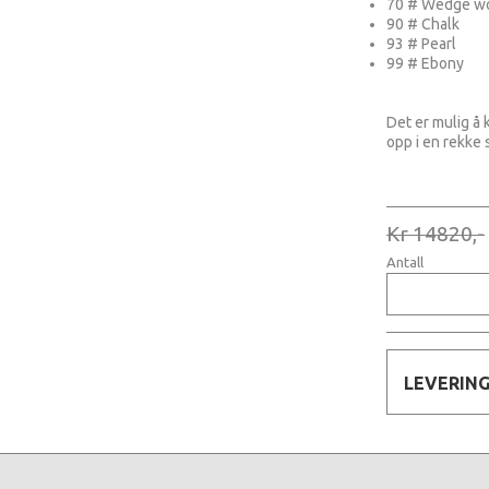
70 # Wedge w
90 # Chalk
93 # Pearl
99 # Ebony
Det er mulig å 
opp i en rekke 
Kr 14820,-
Antall
LEVERIN