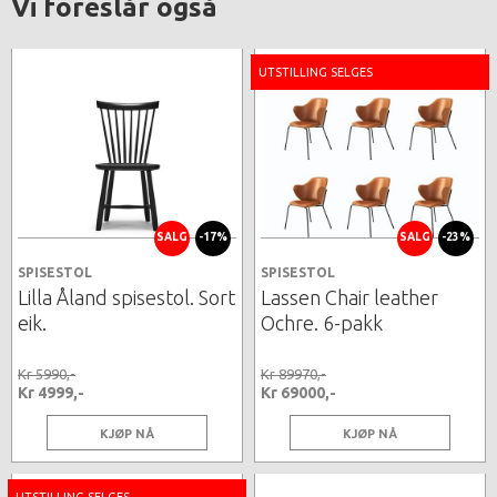
Vi foreslår også
UTSTILLING SELGES
SALG
-17%
SALG
-23%
SPISESTOL
SPISESTOL
Lilla Åland spisestol. Sort
Lassen Chair leather
eik.
Ochre. 6-pakk
Kr 5990,-
Kr 89970,-
Kr 4999,-
Kr 69000,-
KJØP NÅ
KJØP NÅ