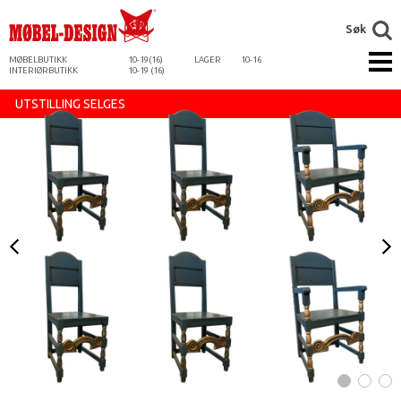
Søk
MØBELBUTIKK
10-19(16)
LAGER
10-16
INTERIØRBUTIKK
10-19 (16)
UTSTILLING SELGES