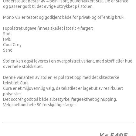
Understellet består av 4 bein i sort, pulverlakkert stål. De er slanke
og passer godt til det øvrige uttrykket på stolen.
Mono V.2 er testet og godkjent både for privat- og offentlig bruk.
I upolstret utgave finnes skallet i totalt 4 farger:
Sort.
Hvit.
Cool Grey
Sand
Stolen kan også leveres i en overpolstret variant, med stoff eller hud
over hele stolskallet.
Denne varianten av stolen er polstret opp med det slitesterke
tekstilet Cura.
Cura er et miljøvennlig valg, da tekstilet er laget ut av resirkulert
polyester.
Det scorer godt på både slitestyrke, fargeekthet og nupping.
Velg mellom hele 50 forskjellige farger.
Kr 5495,-