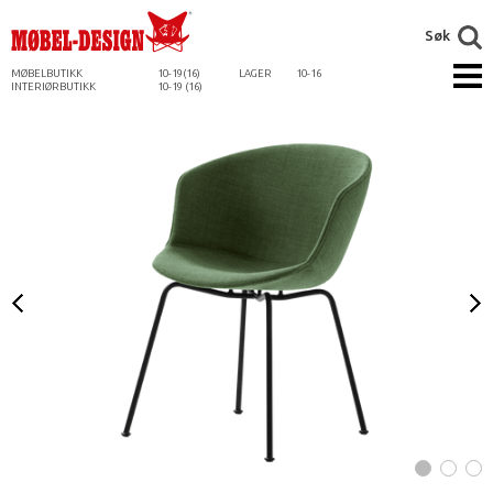
Søk
MØBELBUTIKK
10-19(16)
LAGER
10-16
INTERIØRBUTIKK
10-19 (16)