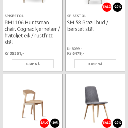
SALG
-20%
SPISESTOL
SPISESTOL
BM1106 Huntsman
SM 58 Brazil hud /
chair. Cognac kjernelær /
børstet stål
hvitoljet eik / rustfritt
stål
Kr 8099,-
Kr 35361,-
Kr 6479,-
KJØP NÅ
KJØP NÅ
SALG
-20%
SALG
-20%