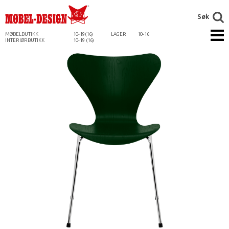
Søk
MØBELBUTIKK
10-19(16)
LAGER
10-16
INTERIØRBUTIKK
10-19 (16)