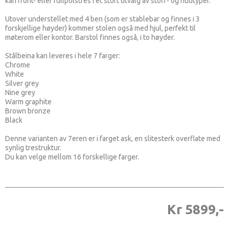
kan front- eller fullpolstres i et stort utvalg av stoff- og hudtyper.
Utover understellet med 4 ben (som er stablebar og finnes i 3
forskjellige høyder) kommer stolen også med hjul, perfekt til
møterom eller kontor. Barstol finnes også, i to høyder.
Stålbeina kan leveres i hele 7 farger:
Chrome
White
Silver grey
Nine grey
Warm graphite
Brown bronze
Black
Denne varianten av 7eren er i farget ask, en slitesterk overflate med
synlig trestruktur.
Du kan velge mellom 16 forskellige farger.
Kr 5899,-