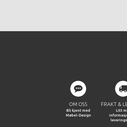
OM OSS
FRAKT & L
Bli kjent med
LItt m
Møbel-Design
informas
leverings