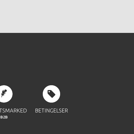
FTSMARKED
BETINGELSER
B2B