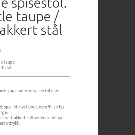
e spisestol.
le taupe /
lakkert stål
l.
05 taupe.
rt stål
mslig og moderne spisestol mer
et opp i et mykt bouclestoff i en lys
arge.
det sortlakkert stålunderstellet gir
ert uttrykk.