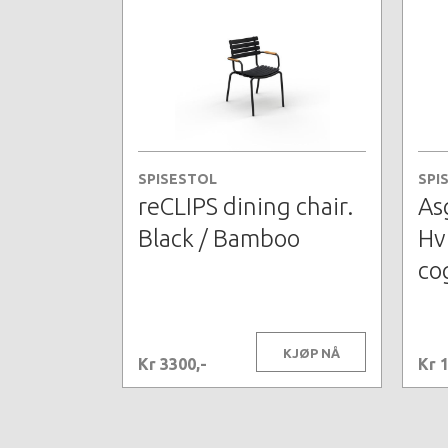
SPISESTOL
SPI
reCLIPS dining chair.
As
Black / Bamboo
Hvi
co
KJØP NÅ
Kr 3300,-
Kr 