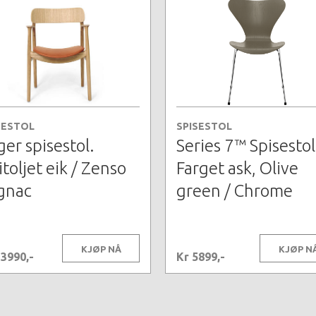
SESTOL
SPISESTOL
ger spisestol.
Series 7™ Spisestol
toljet eik / Zenso
Farget ask, Olive
gnac
green / Chrome
KJØP NÅ
KJØP N
13990,-
Kr 5899,-