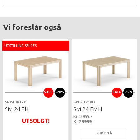
Vi foreslår også
UTSTILLING SELGES
SALG
-20%
SALG
-35%
SPISEBORD
SPISEBORD
SM 24 EH
SM 24 EMH
Kr 45999,-
UTSOLGT!
Kr 29999,-
KJØP NÅ