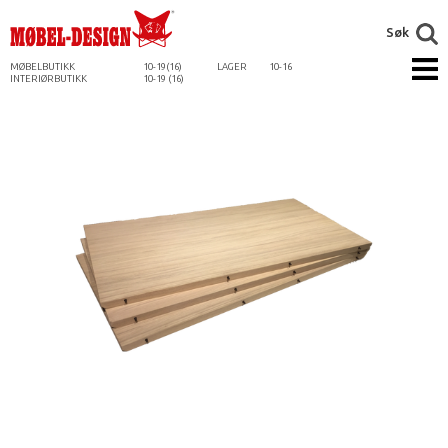
Søk
MØBELBUTIKK
10-19(16)
LAGER
10-16
INTERIØRBUTIKK
10-19 (16)