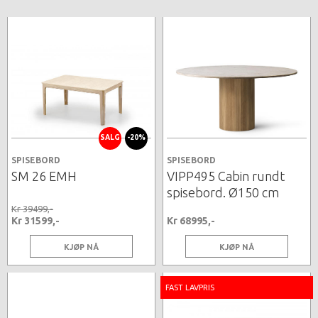
SALG
-20%
SPISEBORD
SPISEBORD
SM 26 EMH
VIPP495 Cabin rundt
spisebord. Ø150 cm
Kr 39499,-
Kr 31599,-
Kr 68995,-
KJØP NÅ
KJØP NÅ
FAST LAVPRIS