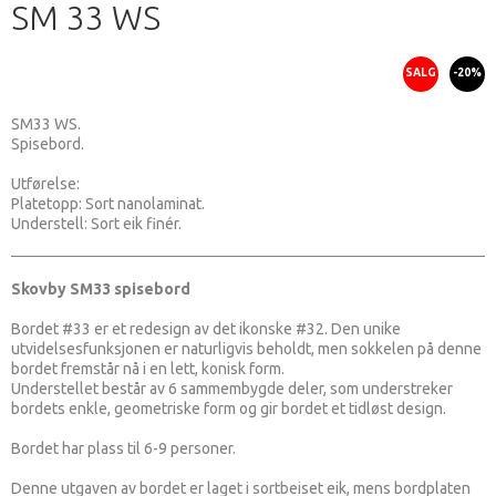
SM 33 WS
SALG
-20%
SM33 WS.
Spisebord.
Utførelse:
Platetopp: Sort nanolaminat.
Understell: Sort eik finér.
Skovby SM33 spisebord
Bordet #33 er et redesign av det ikonske #32. Den unike
utvidelsesfunksjonen er naturligvis beholdt, men sokkelen på denne
bordet fremstår nå i en lett, konisk form.
Understellet består av 6 sammembygde deler, som understreker
bordets enkle, geometriske form og gir bordet et tidløst design.
Bordet har plass til 6-9 personer.
Denne utgaven av bordet er laget i sortbeiset eik, mens bordplaten