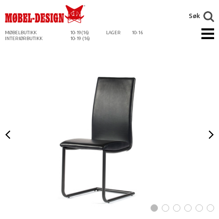
Søk
MØBELBUTIKK
10-19(16)
LAGER
10-16
INTERIØRBUTIKK
10-19 (16)