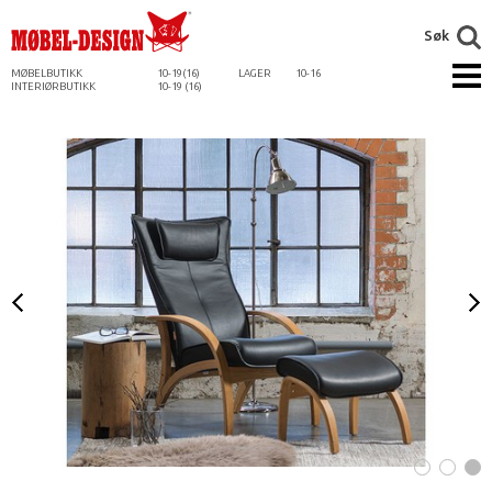
Søk
MØBELBUTIKK
10-19(16)
LAGER
10-16
INTERIØRBUTIKK
10-19 (16)