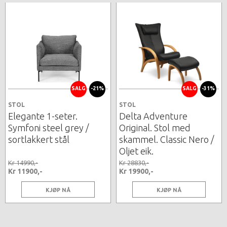
SALG
-21%
SALG
-31%
STOL
STOL
Elegante 1-seter.
Delta Adventure
Symfoni steel grey /
Original. Stol med
sortlakkert stål
skammel. Classic Nero /
Oljet eik.
Kr 14990,-
Kr 28830,-
Kr 11900,-
Kr 19900,-
KJØP NÅ
KJØP NÅ