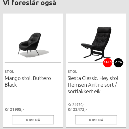
Vi foreslår også
SALG
-10%
STOL
STOL
Mango stol. Buttero
Siesta Classic. Høy stol.
Black
Hemsen Aniline sort /
sortlakkert eik
Kr 24970,-
Kr 21995,-
Kr 22473,-
KJØP NÅ
KJØP NÅ