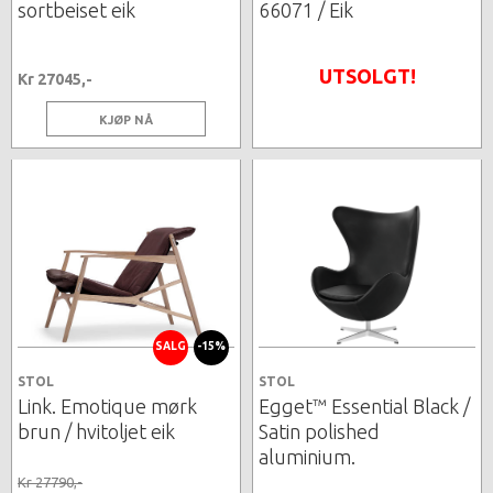
sortbeiset eik
66071 / Eik
UTSOLGT!
Kr 27045,-
KJØP NÅ
SALG
-15%
STOL
STOL
Link. Emotique mørk
Egget™ Essential Black /
brun / hvitoljet eik
Satin polished
aluminium.
Kr 27790,-