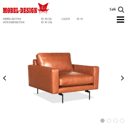
Søk
MØBELBUTIKK
10-19(16)
LAGER
10-16
INTERIØRBUTIKK
10-19 (16)