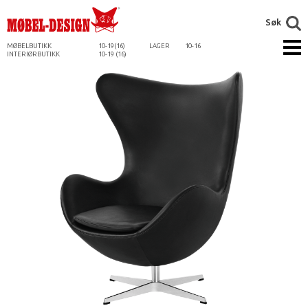
Søk
MØBELBUTIKK
10-19(16)
LAGER
10-16
INTERIØRBUTIKK
10-19 (16)