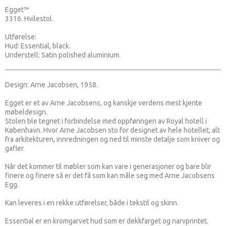
Egget™
3316. Hvilestol.
Utførelse:
Hud: Essential, black.
Understell: Satin polished aluminium.
Design: Arne Jacobsen, 1958.
Egget er et av Arne Jacobsens, og kanskje verdens mest kjente
møbeldesign.
Stolen ble tegnet i forbindelse med oppføringen av Royal hotell i
København. Hvor Arne Jacobsen sto for designet av hele hotellet, alt
fra arkitekturen, innredningen og ned til minste detalje som kniver og
gafler.
Når det kommer til møbler som kan vare i generasjoner og bare blir
finere og finere så er det få som kan måle seg med Arne Jacobsens
Egg.
Kan leveres i en rekke utførelser, både i tekstil og skinn.
Essential er en kromgarvet hud som er dekkfarget og narvprintet.