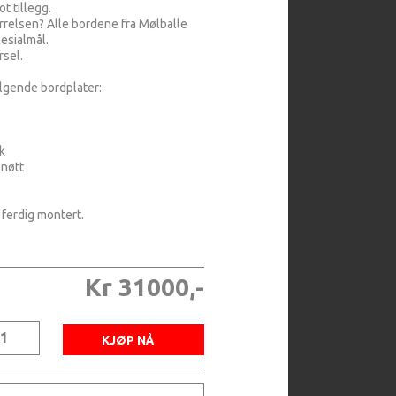
ot tillegg.
rrelsen? Alle bordene fra Mølballe
pesialmål.
rsel.
lgende bordplater:
k
lnøtt
 ferdig montert.
Kr 31000,-