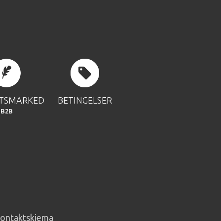
FTSMARKED
BETINGELSER
B2B
ontaktskjema