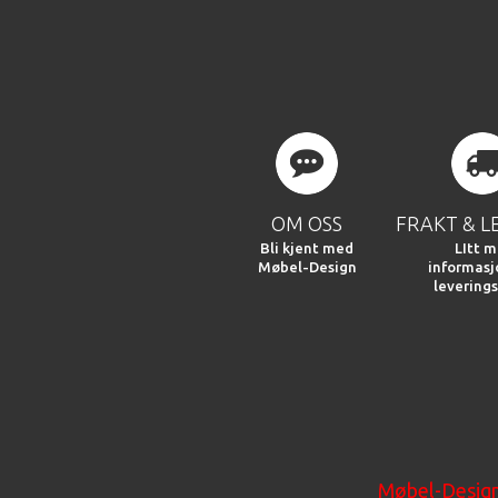
OM OSS
FRAKT & L
Bli kjent med
LItt m
Møbel-Design
informas
leverings
Møbel-Desig