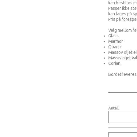
kan bestilles m
Passer ikke stø
kan lages på s
Pris på forespø
Velg mellom fø
Glass
Marmor
Quartz
Massov oljet ei
Massiv oljet va
Corian
Bordet leveres
Antall