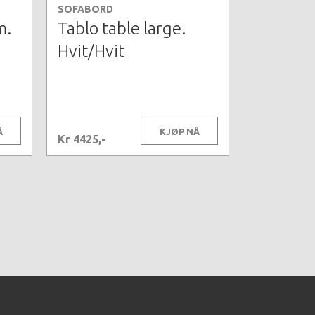
SOFABORD
m.
Tablo table large.
Hvit/Hvit
Å
KJØP NÅ
Kr 4425,-