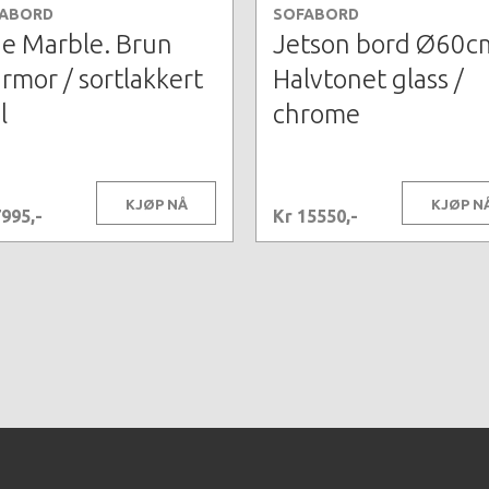
ABORD
SOFABORD
ne Marble. Brun
Jetson bord Ø60c
rmor / sortlakkert
Halvtonet glass /
l
chrome
KJØP NÅ
KJØP N
7995,-
Kr 15550,-