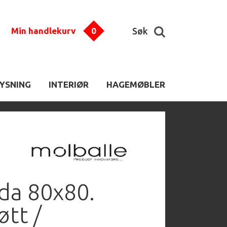
Min handlekurv
0
Søk
LYSNING
INTERIØR
HAGEMØBLER
ida 80x80.
øtt /