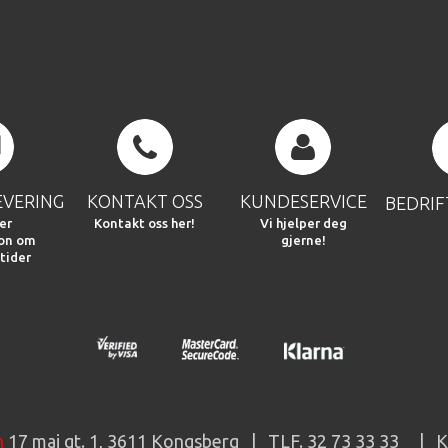
EVERING
KONTAKT OSS
KUNDESERVICE
BEDRI
er
Kontakt oss her!
Vi hjelper deg
jon om
gjerne!
tider
n
17 mai gt. 1, 3611 Kongsberg | TLF. 32 73 33 33 |
K