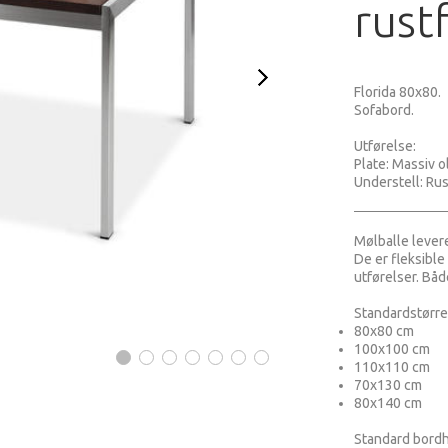
rustf
Florida 80x80.
Sofabord.
Utførelse:
Plate: Massiv ol
Understell: Rust
Mølballe levere
De er fleksible
utførelser. Båd
Standardstørrel
80x80 cm
100x100 cm
110x110 cm
70x130 cm
80x140 cm
Standard bordh