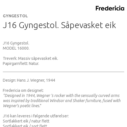
GYNGESTOL
J16 Gyngestol. Såpevasket eik
J16 Gyngestol.
MODEL 16000.
Treverk: Massiv såpevasket eik.
Papirgarnflett: Natur.
Design: Hans J. Wegner, 1944
Fredericia om designet:
"Designed in 1944, Wegner 's rocker with the sensually curved arms
was inspired by traditional Windsor and Shaker furniture, fused with
Wegner’s poetic lines.
"
J16 kan leveres i følgende utførelser:
Sortlakkert eik / natur flett
Sortlakkert eik / sort flett