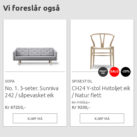
Vi foreslår også
FRAKT
SALG
-20%
FRI
SOFA
SPISESTOL
No. 1. 3-seter. Sunniva
CH24 Y-stol Hvitoljet eik
242 / såpevasket eik
/ Natur flett
Kr 11552,-
Kr 67250,-
Kr 9200,-
KJØP NÅ
KJØP NÅ