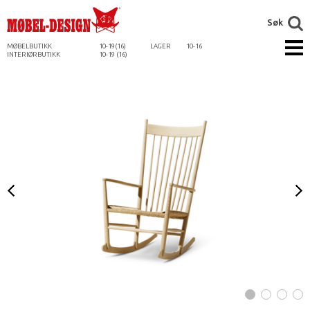
Søk
MØBELBUTIKK
10-19(16)
LAGER
10-16
INTERIØRBUTIKK
10-19 (16)