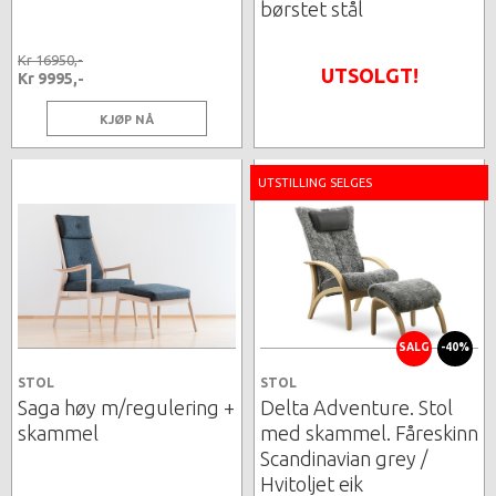
børstet stål
Kr 16950,-
UTSOLGT!
Kr 9995,-
KJØP NÅ
UTSTILLING SELGES
SALG
-40%
STOL
STOL
Saga høy m/regulering +
Delta Adventure. Stol
skammel
med skammel. Fåreskinn
Scandinavian grey /
Hvitoljet eik