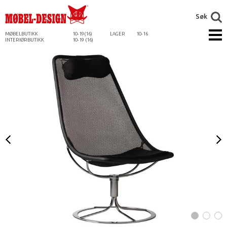
Søk
MØBELBUTIKK
10-19(16)
LAGER
10-16
INTERIØRBUTIKK
10-19 (16)