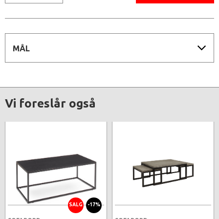
MÅL
Vi foreslår også
SALG
-17%