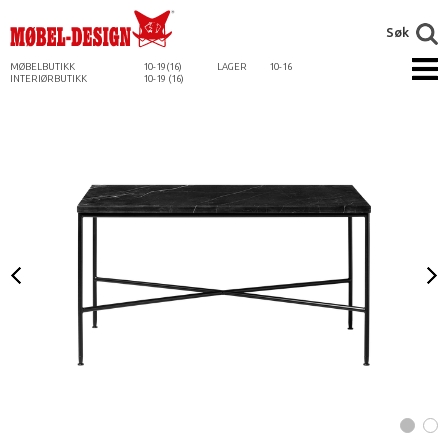
Søk
MØBELBUTIKK
10-19(16)
LAGER
10-16
INTERIØRBUTIKK
10-19 (16)