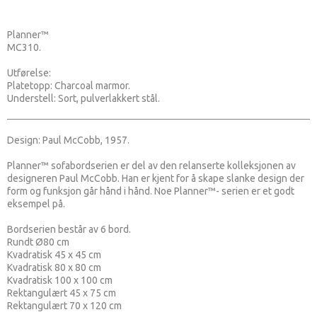
Planner™
MC310.
Utførelse:
Platetopp: Charcoal marmor.
Understell: Sort, pulverlakkert stål.
Design: Paul McCobb, 1957.
Planner™ sofabordserien er del av den relanserte kolleksjonen av
designeren Paul McCobb. Han er kjent for å skape slanke design der
form og funksjon går hånd i hånd. Noe Planner™- serien er et godt
eksempel på.
Bordserien består av 6 bord.
​Rundt Ø80 cm
Kvadratisk 45 x 45 cm
Kvadratisk 80 x 80 cm
Kvadratisk 100 x 100 cm
Rektangulært 45 x 75 cm
Rektangulært 70 x 120 cm