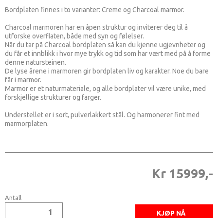
Bordplaten finnes i to varianter: Creme og Charcoal marmor.
Charcoal marmoren har en åpen struktur og inviterer deg til å
utforske overflaten, både med syn og følelser.
Når du tar på Charcoal bordplaten så kan du kjenne ugjevnheter og
du får et innblikk i hvor mye trykk og tid som har vært med på å forme
denne natursteinen.
De lyse årene i marmoren gir bordplaten liv og karakter. Noe du bare
får i marmor.
Marmor er et naturmateriale, og alle bordplater vil være unike, med
forskjellige strukturer og farger.
Understellet er i sort, pulverlakkert stål. Og harmonerer fint med
marmorplaten.
Kr 15999,-
Antall