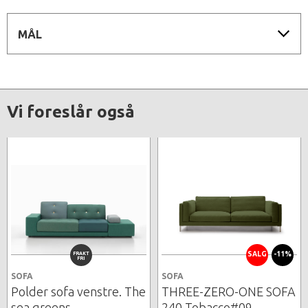
MÅL
Vi foreslår også
FRAKT
SALG
-11%
FRI
SOFA
SOFA
Polder sofa venstre. The
THREE-ZERO-ONE SOFA
sea greens
240 Tobacco#09