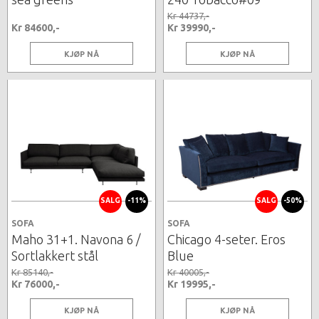
Kr 44737,-
Kr 84600,-
Kr 39990,-
KJØP NÅ
KJØP NÅ
SALG
-11%
SALG
-50%
SOFA
SOFA
Maho 31+1. Navona 6 /
Chicago 4-seter. Eros
Sortlakkert stål
Blue
Kr 85140,-
Kr 40005,-
Kr 76000,-
Kr 19995,-
KJØP NÅ
KJØP NÅ