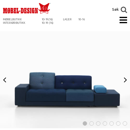
Søk
MØBELBUTIKK
10-19(16)
LAGER
10-16
INTERIØRBUTIKK
10-19 (16)