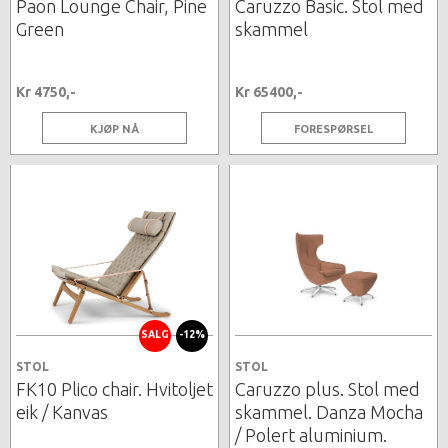
Paon Lounge Chair, Pine
Caruzzo Basic. Stol med
Green
skammel
Kr 4750,-
Kr 65400,-
KJØP NÅ
FORESPØRSEL
SALG
-12%
STOL
STOL
FK10 Plico chair. Hvitoljet
Caruzzo plus. Stol med
eik / Kanvas
skammel. Danza Mocha
/ Polert aluminium.