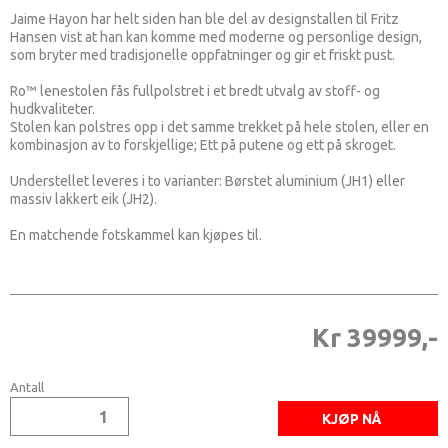
Jaime Hayon har helt siden han ble del av designstallen til Fritz
Hansen vist at han kan komme med moderne og personlige design,
som bryter med tradisjonelle oppfatninger og gir et friskt pust.
Ro™ lenestolen fås fullpolstret i et bredt utvalg av stoff- og
hudkvaliteter.
Stolen kan polstres opp i det samme trekket på hele stolen, eller en
kombinasjon av to forskjellige; Ett på putene og ett på skroget.
Understellet leveres i to varianter: Børstet aluminium (JH1) eller
massiv lakkert eik (JH2).
En matchende fotskammel kan kjøpes til.
Kr 39999,-
Antall