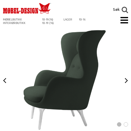
Søk
MØBELBUTIKK
10-19(16)
LAGER
10-16
INTERIØRBUTIKK
10-19 (16)