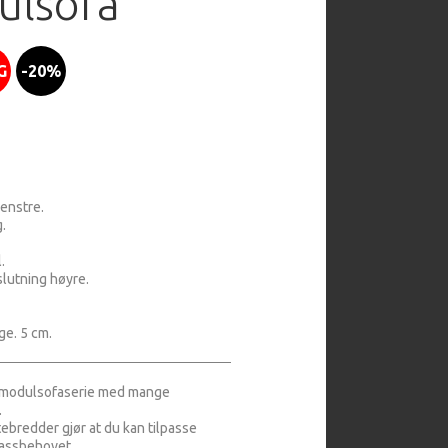
ulsofa
G
-20%
enstre.
g.
l.
lutning høyre.
ge. 5 cm.
n modulsofaserie med mange
.
tebredder gjør at du kan tilpasse
lassbehovet.