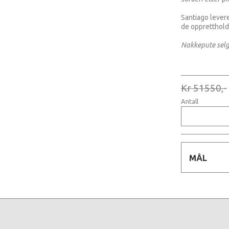
Santiago levere
de oppretthold
Nakkepute selg
Kr 51550,-
Antall
MÅL