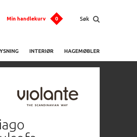
Min handlekurv
0
Søk
LYSNING
INTERIØR
HAGEMØBLER
iago