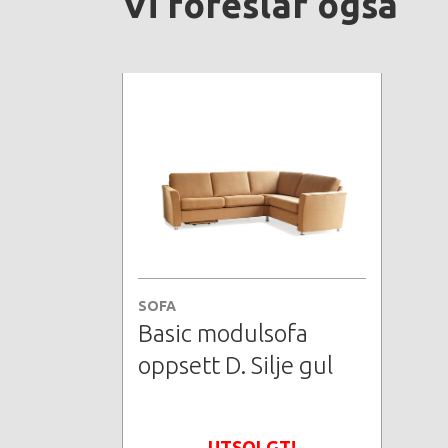
Vi foreslår også
SOFA
Basic modulsofa
oppsett D. Silje gul
UTSOLGT!