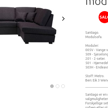
mod
SAL
Santiago.
Modulsofa.
Moduler:
005V - Vange v
509 - Sjeselon
201 - 2-seter.
501 - Hjørnede
503H - Endeavs
Stoff: Metro.
Ben: Eik 3 Wen
Santiago er e
valgmuligheter
Forskjellige se
sofaen etter p