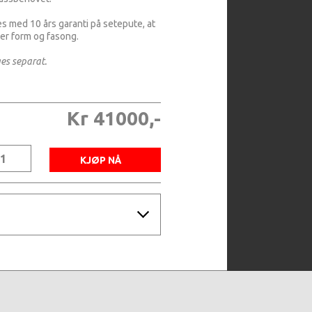
s med 10 års garanti på setepute, at
er form og fasong.
es separat.
Kr 41000,-