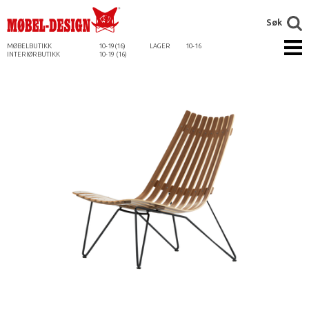
Søk
MØBELBUTIKK
10-19(16)
LAGER
10-16
INTERIØRBUTIKK
10-19 (16)