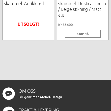
skammel. Antikk rød
skammel. Rustical choco
/ Beige stikning / Matt
alu
UTSOLGT!
Kr 53400,-
KJØP NÅ
OM OSS
Bli kjent med Møbel-Design
FRAKT & LEVERING