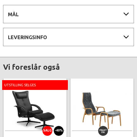
MÅL
LEVERINGSINFO
Vi foreslår også
UTSTILLING SELGES
SALG
-40%
FRAKT
FRI