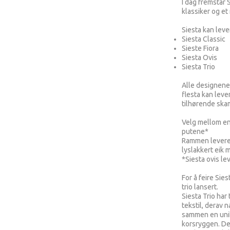
I dag fremstår 
klassiker og et
Siesta kan leve
Siesta Classic
Sieste Fiora
Siesta Ovis
Siesta Trio
Alle designene 
flesta kan leve
tilhørende ska
Velg mellom en 
putene*
Rammen leveres
lyslakkert eik 
*Siesta ovis le
For å feire Sie
trio lansert.
Siesta Trio har
tekstil, derav 
sammen en unik 
korsryggen. Det