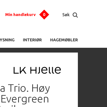
Min handlekurv
0
Søk
LYSNING
INTERIØR
HAGEMØBLER
ta Trio. Høy
. Evergreen