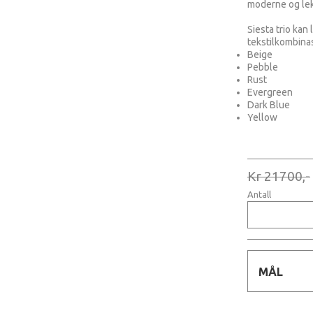
moderne og lek
Siesta trio kan 
tekstilkombina
Beige
Pebble
Rust
Evergreen
Dark Blue
Yellow
Kr 21700,-
Antall
MÅL