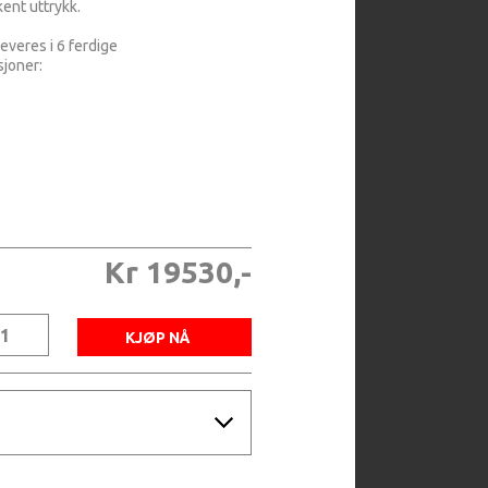
ent uttrykk.
leveres i 6 ferdige
sjoner:
Kr 19530,-