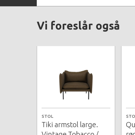
Vi foreslår også
STOL
STO
Tiki armstol large.
Qu
Vintage Tobacco /
rø