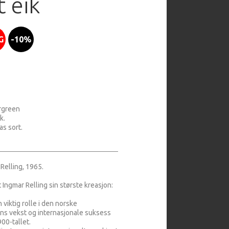
t eik
G
-10%
ergreen
ik.
s sort.
Relling, 1965.
 Ingmar Relling sin største kreasjon:
 viktig rolle i den norske
ns vekst og internasjonale suksess
00-tallet.