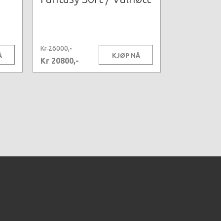
Kr 26000,-
Å
KJØP NÅ
Kr 20800,-