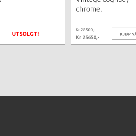
chrome.
Kr 28500,-
UTSOLGT!
KJØP N
Kr 25650,-