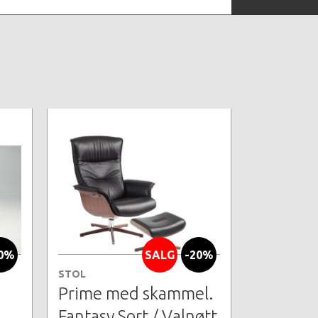
0%
SALG
-20%
STOL
Prime med skammel.
Fantasy Sort / Valnøtt