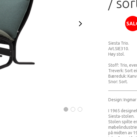
/ sor
SAL
Siesta Trio.
Art.
SIE310
.
Høy stol.
Stoff: Trio, ev
Treverk: Sort e
Bæreduk: Kanva
Snor: Sort.
Design: Ingmar 
I 1965 designet
Siesta-stolen.
Stolen spilte en
møbelindustrie
på midten av 19