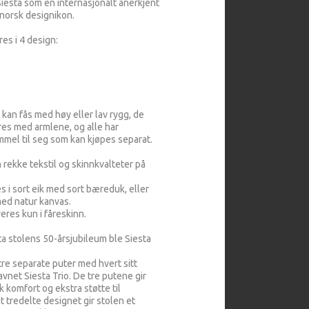
Siesta som en internasjonalt anerkjent
 norsk designikon.
res i 4 design:
kan fås med høy eller lav rygg, de
res med armlene, og alle har
mmel til seg som kan kjøpes separat.
rekke tekstil og skinnkvalteter på
 i sort eik med sort bæreduk, eller
med natur kanvas.
veres kun i fåreskinn.
sta stolens 50-årsjubileum ble Siesta
 tre separate puter med hvert sitt
navnet Siesta Trio. De tre putene gir
komfort og ekstra støtte til
 tredelte designet gir stolen et