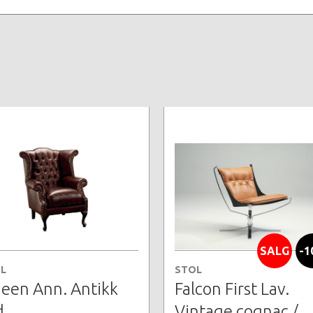
SALG
-1
L
STOL
een Ann. Antikk
Falcon First Lav.
d
Vintage cognac /