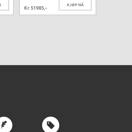
Å
KJØP NÅ
Kr 51985,-