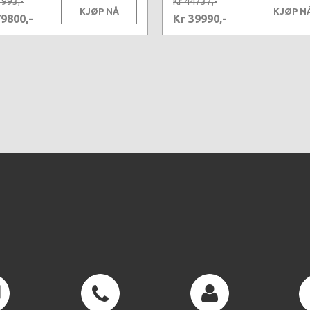
3993,-
Kr 44737,-
KJØP NÅ
KJØP N
79800,-
Kr 39990,-