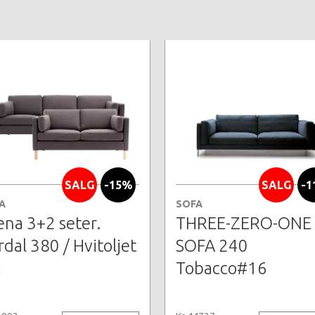
SALG
-15%
SALG
-1
A
SOFA
ena 3+2 seter.
THREE-ZERO-ONE
rdal 380 / Hvitoljet
SOFA 240
k
Tobacco#16