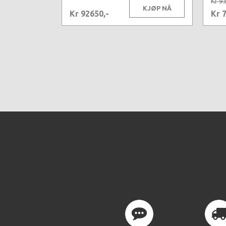
Kr 9
KJØP NÅ
Kr 92650,-
Kr 