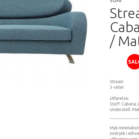
SOFA
Stre
Cab
/ Ma
SAL
Stream
3-seter
Utførelse:
Stoff: Cabana,
Understell: Ma
Myk minimalism
inntrykk i ethv