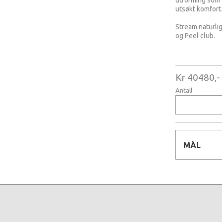
utforming som 
utsøkt komfort
Stream naturlig
og Peel club.
Kr 40480,-
Antall
MÅL