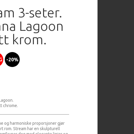
am 3-seter.
ana Lagoon
tt krom.
G
-20%
 Lagoon.
tt chrome.
e og harmoniske proporsjoner gjør
ert rom. Stream har en skulpturell