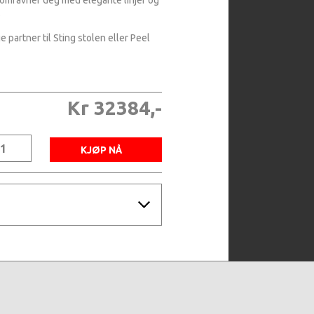
omfavner deg med elegante linjer og
.
e partner til Sting stolen eller Peel
Kr 32384,-