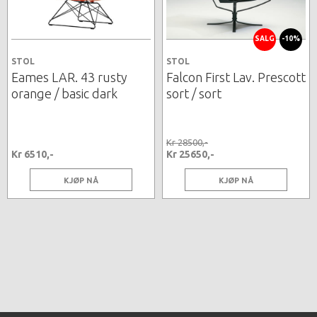
SALG
-10%
STOL
STOL
Eames LAR. 43 rusty
Falcon First Lav. Prescott
orange / basic dark
sort / sort
Kr 28500,-
Kr 6510,-
Kr 25650,-
KJØP NÅ
KJØP NÅ