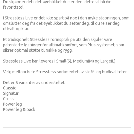
Du skjønner det i det øyeblikket du ser den: dette vil bli din
favorittstol.
I Stressless Live er det ikke spart på noe i den myke stopningen, som
omslutter deg fra det øyeblikket du setter deg, til du reiser deg
uthvilt og klar.
Et tradisjonelt Stressless formspråk på utsiden skjuler våre
patenterte løsninger for ultimat komfort, som Plus-systemet, som
sikrer optimal støtte til nakke og rygg.
Stressless Live kan leveres i Small(S), Medium(M) og Large(L).
Velg mellom hele Stressless sortimentet av stoff- og hudkvaliteter.
Det er 5 varianter av understellet:
Classic
Signatur
Cross
Power leg
Power leg & back