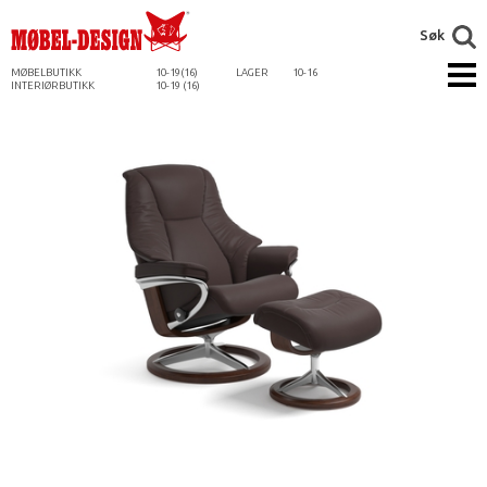
Søk
MØBELBUTIKK
10-19(16)
LAGER
10-16
INTERIØRBUTIKK
10-19 (16)