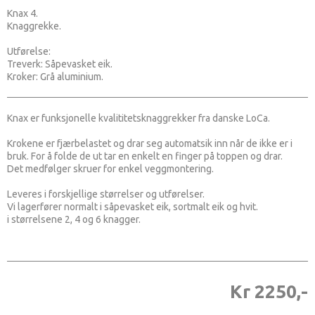
Knax 4.
Knaggrekke.
Utførelse:
Treverk: Såpevasket eik.
Kroker: Grå aluminium.
Knax er funksjonelle kvalititetsknaggrekker fra danske LoCa.
Krokene er fjærbelastet og drar seg automatsik inn når de ikke er i
bruk. For å folde de ut tar en enkelt en finger på toppen og drar.
Det medfølger skruer for enkel veggmontering.
Leveres i forskjellige størrelser og utførelser.
Vi lagerfører normalt i såpevasket eik, sortmalt eik og hvit.
i størrelsene 2, 4 og 6 knagger.
Kr 2250,-