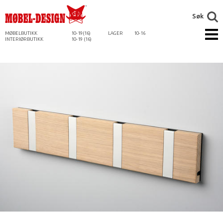
Søk
MØBELBUTIKK
10-19(16)
LAGER
10-16
INTERIØRBUTIKK
10-19 (16)